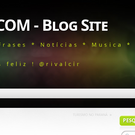
COM - Blog Site
Frases * Notícias * Musica *
 feliz ! @rivalcir
»
TURISMO NO PARANÁ
PES