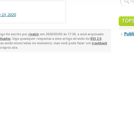
 23, 2020
TÓP
Publ
igo foi escrito por
rivalcir
em 2020/03/02 às 17:39, e está arquivado
licados
. Siga quaisquer respostas a este artigo através do
RSS 2.0
.
as estão encerradas no momento, mas você pode fazer um
trackback
próprio site.