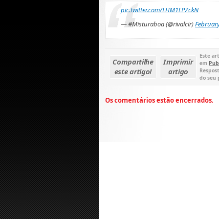
pic.twitter.com/LHM1LPZckN
— #Misturaboa (@rivalcir)
February
Este art
Compartilhe
Imprimir
em
Pub
este artigo!
artigo
Respost
do seu 
Os comentários estão encerrados.