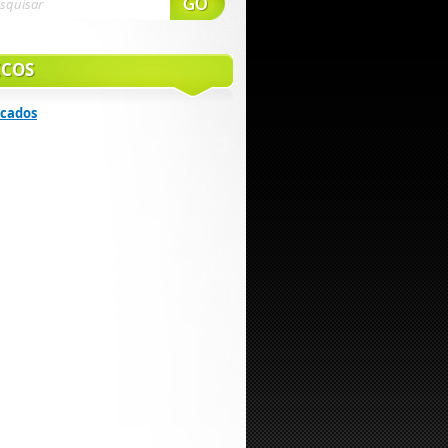
ICOS
icados