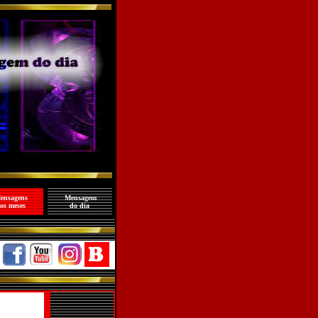
ensagens
Mensagem
os meses
do dia