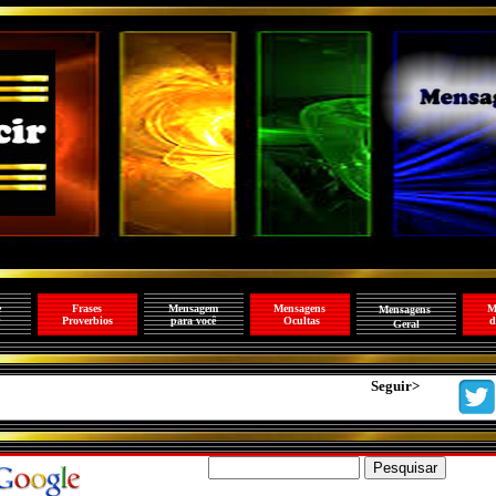
e
Frases
Mensagem
Mensagens
M
Mensagens
Proverbios
para você
Ocultas
d
Geral
Seguir>