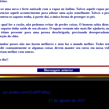
eitor.
vez uma nova e forte amizade com o rapaz no ônibus. Talvez aquele rapaz pr
senciar aquele acontecimento para adotar uma ação semelhante. Talvez a pes
ntrou os sapatos tenha, à partir daí, a única forma de proteger os pés.
a qual for a razão, não podemos evitar de perder coisas. O homem sabia dist
s sapatos tinha saído de seu alcance. O sapato restante não mais lhe ajudaria, m
ótimo presente para uma pessoa desabrigada, precisando desesperadam
teção do chão.
mular posses não nos fazem melhores e nem faz o mundo melhor. Todos te
idir constantemente se algumas coisas devem manter seu curso em nossa vid
ariam melhor com outros.
 dia!!
Mensagem anterior
pic.twitter.com/31olPPsWuc
— Mistura Boa (@rivalcir)
17 de agosto de 2017