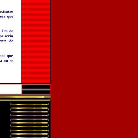
ecisasse
soa que
o. Um de
as seria
ente de
mos que
a ou se