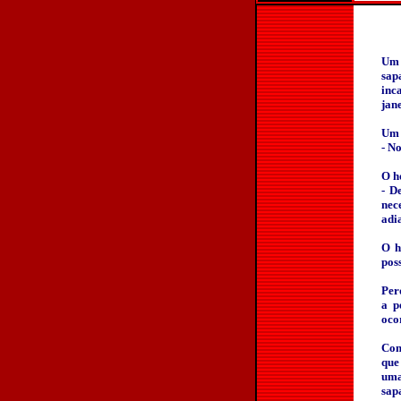
Um 
sap
inc
jane
Um 
- No
O h
- D
nec
adi
O h
pos
Per
a p
oco
Com
que
uma
sap