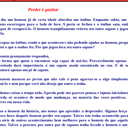
Perder é ganhar
dia um homem já de certa idade abordou um ônibus. Enquanto subia, um 
atos escorregou para o lado de fora. A porta se fechou e o ônibus saiu, ent
apaz de recuperá-lo. O homem tranqüilamente retirou seu outro sapato e jogo
la.
rapaz no ônibus, vendo o que aconteceu e não podendo ajudar ao homem, pergu
tei o que o senhor fez. Por que jogou fora seu outro sapato?
omem prontamente respondeu,
e forma que quem o encontrar seja capaz de usá-los. Provavelmente apenas
essitado dará importância à um sapato usado encontrada na rua. E de n
antará apenas um pé de sapato.
omem mostrou ao jovem que não vale à pena agarrar-se a algo simplesme
sui-lo e nem porque você não deseja que outro o tenha.
demos coisas o tempo todo. A perda pode nos parecer penosa e injusta inicialme
erda só acontece de modo que mudanças, na maioria das vezes positivas,
rrer em nossa vida.
o o homem da história, nós temos que aprender a desprender. Alguma força 
 era hora daquele homem perder seu sapato. Talvez isto tenha acontecido para
 série de outros acontecimentos bem melhores para o homem do que aquele
atos. Talvez a procura por outro par de sapatos tenha levado o homem à um