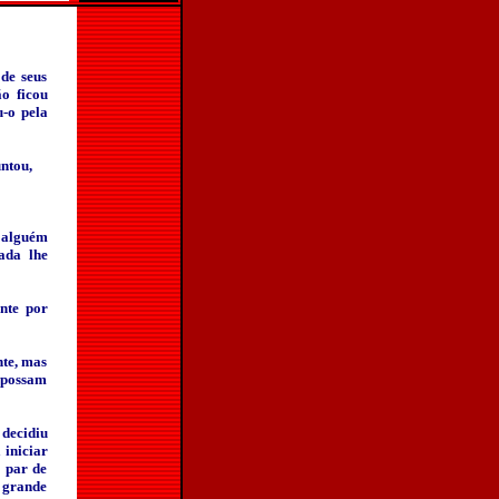
de seus
ão ficou
u-o pela
ntou,
 alguém
ada lhe
nte por
nte, mas
 possam
decidiu
 iniciar
 par de
 grande