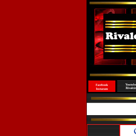
Youtub
Facebook
Rivalcir
I
nstaram