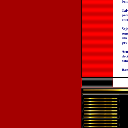
benf
Tal
pre
enco
Sej
seu
um 
pro
Acu
dec
est
Bom