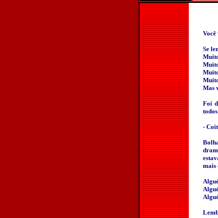
Você 
Se le
Muito
Muito
Muit
Muito
Mas v
Foi d
todos
- Coi
Bolha
dram
estav
mais 
Algué
Algué
Algué
Lembr