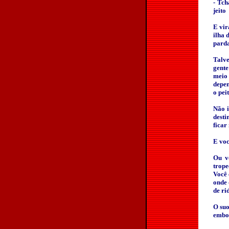
- Tch
jeito
E vir
ilha 
parda
Talve
gente
meio
depen
o pei
Não i
desti
ficar
E voc
Ou v
trope
Você 
onde 
de ri
O suo
embor