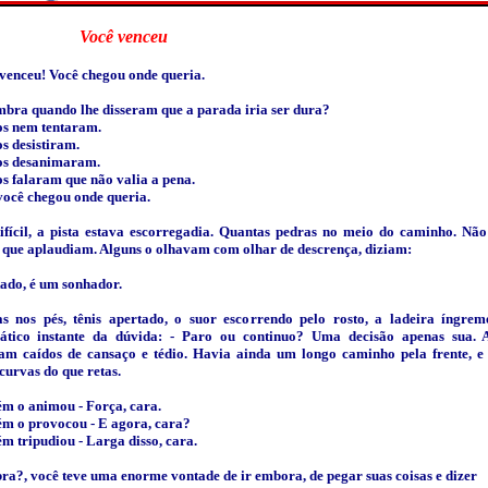
Você venceu
venceu! Você chegou onde queria.
mbra quando lhe disseram que a parada iria ser dura?
s nem tentaram.
s desistiram.
os desanimaram.
s falaram que não valia a pena.
ocê chegou onde queria.
ifícil, a pista estava escorregadia. Quantas pedras no meio do caminho. Nã
 que aplaudiam. Alguns o olhavam com olhar de descrença, diziam:
tado, é um sonhador.
s nos pés, tênis apertado, o suor escorrendo pelo rosto, a ladeira íngrem
ático instante da dúvida: - Paro ou continuo? Uma decisão apenas sua. 
am caídos de cansaço e tédio. Havia ainda um longo caminho pela frente, e
curvas do que retas.
m o animou - Força, cara.
m o provocou - E agora, cara?
m tripudiou - Larga disso, cara.
a?, você teve uma enorme vontade de ir embora, de pegar suas coisas e dizer