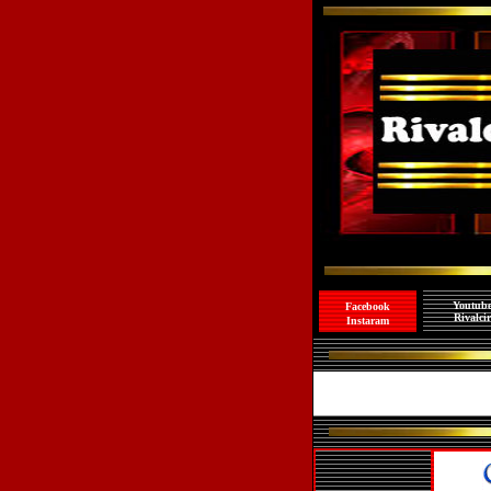
Youtub
Facebook
Rivalcir
I
nstaram