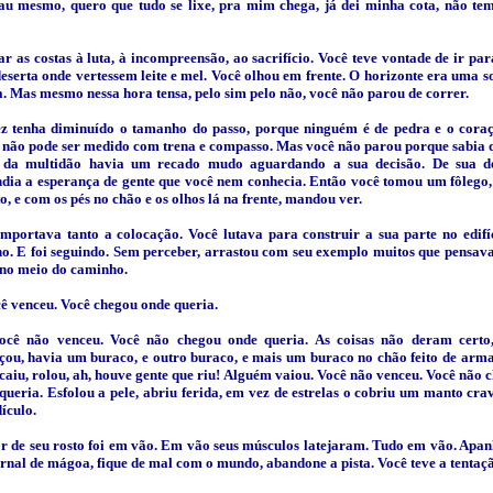
au mesmo, quero que tudo se lixe, pra mim chega, já dei minha cota, não te
ar as costas à luta, à incompreensão, ao sacrifício. Você teve vontade de ir pa
deserta onde vertessem leite e mel. Você olhou em frente. O horizonte era uma 
. Mas mesmo nessa hora tensa, pelo sim pelo não, você não parou de correr.
z tenha diminuído o tamanho do passo, porque ninguém é de pedra e o cora
 não pode ser medido com trena e compasso. Mas você não parou porque sabia 
 da multidão havia um recado mudo aguardando a sua decisão. De sua d
dia a esperança de gente que você nem conhecia. Então você tomou um fôlego,
to, e com os pés no chão e os olhos lá na frente, mandou ver.
mportava tanto a colocação. Você lutava para construir a sua parte no edifí
no. E foi seguindo. Sem perceber, arrastou com seu exemplo muitos que pensa
 no meio do caminho.
ê venceu. Você chegou onde queria.
ocê não venceu. Você não chegou onde queria. As coisas não deram certo
çou, havia um buraco, e outro buraco, e mais um buraco no chão feito de arma
caiu, rolou, ah, houve gente que riu! Alguém vaiou. Você não venceu. Você não 
queria. Esfolou a pele, abriu ferida, em vez de estrelas o cobriu um manto cra
dículo.
r de seu rosto foi em vão. Em vão seus músculos latejaram. Tudo em vão. Apan
nal de mágoa, fique de mal com o mundo, abandone a pista. Você teve a tentaçã