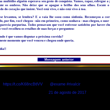
a multidão alguém esperava seu gesto de conquista. Vamos, rapaz, esfregue a 
te os ombros. Não deixe que se apague o brilho dos seus olhos. Escute o
do do coração que insiste. Você está vivo, e não está vivo à toa.
se levantou, se lembra? E a vaia lhe soou como sinfonia. Recomeçou a cor
o, por fim, você chegou - não em primeiro, como sonhava - mas chegou, o suor 
 parecia purpurina. Todos pensavam que você estivesse satisfeito por haver ch
 você recolheu os retalhos de suas forças e perguntou:
ndo é que vamos disputar a próxima corrida?
 neste momento que você venceu e chegou onde queria.
ia!!
Mensagem anterior
Justiça de SP autoriza mulher a plantar maconha medicinal
https://t.co/K68ncBtIVV
via
@exame
#rivalcir
— Mistura Boa (@rivalcir)
21 de agosto de 2017