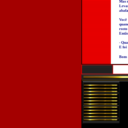
Mas n
Levan
abafa
Você 
quand
rosto
Então
- Qua
E foi
Bom d