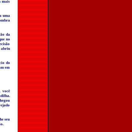
m mais
ra uma
sombra
ção da
que no
ecisão
 abriu
cio do
vam em
, você
dilha.
chegou
vejado
he seu
o.