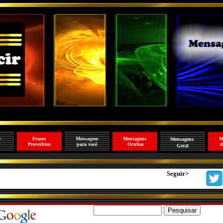
e
Frases
Mensagem
Mensagens
M
Mensagens
Proverbios
para você
Ocultas
d
Geral
Seguir>