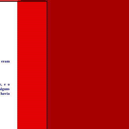
o eram
e, e o
Alguns
 havia