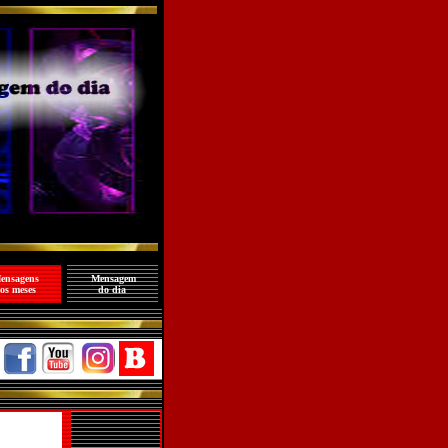
ensagens
Mensagem
os meses
do dia