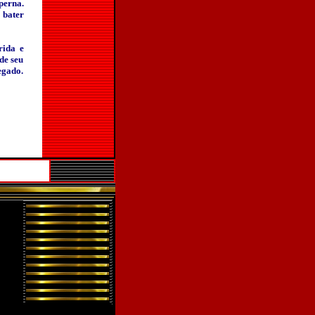
perna.
 bater
rida e
de seu
egado.