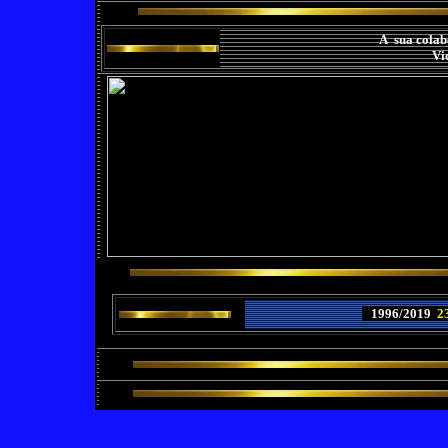
A sua colab
Vi
1996/2019
2