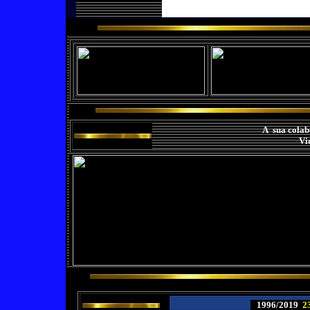
A sua colab
Vi
1996/2019
2