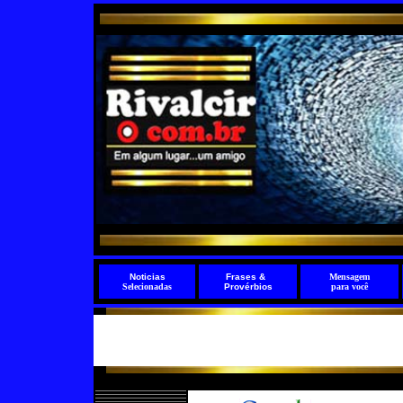
Noticias
Frases
&
Mensagem
Selecionadas
Provérbios
para você