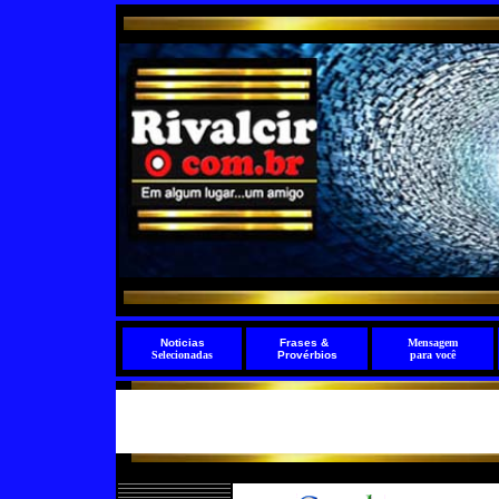
Noticias
Frases
&
Mensagem
Selecionadas
Provérbios
para você