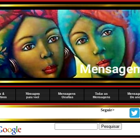
es
&
Mensagem
Mensagens
Todas
as
Mensag
rbios
para você
Ocultas
Mensagens
Do an
Seguir>