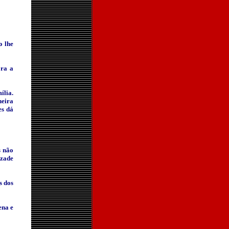
o lhe
ora a
ília.
neira
es dá
s não
izade
s dos
ena e