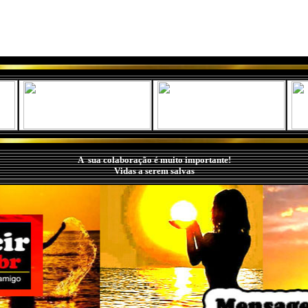
-webbot bot="HTMLMarkup" endspan -->
A sua colaboração é muito importante!
Vidas a serem salvas