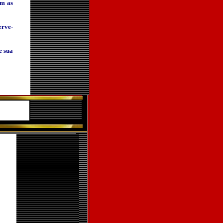
ém as
erve-
e sua