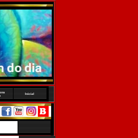
ens
Inicial
o