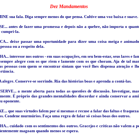
Dez Mandamentos
NE sua fala. Diga sempre menos do que pensa. Cultive uma voz baixa e suave.
SE...
antes de fazer uma promessa e depois não a quebre, não importa o quant
e cumpri-la.
CA...
deixe passar uma oportunidade para dizer uma coisa meiga e animad
pessoa ou a respeito dela.
HA...
interesse nos outros - em suas ocupações, em seu bem-estar, seus lares e fam
 sempre alegre com os que riem e lamente com os que choram. Aja de tal ma
as pessoas com quem se encontrar sintam que você lhes dispensa atenção e lh
rtância.
 alegre.
Conserve-se sorrindo. Ria das histórias boas e aprenda a contá-las.
SERVE...
a mente aberta para todas as questões de discussão. Investigue, ma
mente. É próprio das grandes mentalidades discordar e ainda conservar a am
eu oponente.
E...
que suas virtudes falem por si mesmas e recuse a falar das faltas e fraqueza
os. Condene murmúrios. Faça uma regra de falar só coisas boas dos outros.
HA...
cuidado com os sentimentos dos outros. Gracejos e críticas não valem a p
üentemente magoam quando menos se espera.