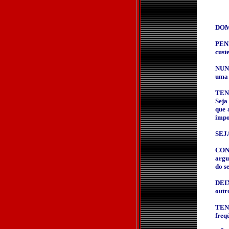
DOMI
PEN
cust
NUN
uma 
TEN
Seja
que 
impo
SEJA
CON
argu
do s
DEIX
outr
TEN
freq