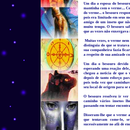
Um dia a esposa do besouro
mantinha com o verme.... Co
do verme... o besouro respo
pois era limitado em seus m
amigo de um inseto que não
muito tempo. O besouro sab
que as vezes não enxergava
Muitas vezes, o verme nem 
distinguia do que se trata
sua companheira fazia ficar
a respeito de sua amizade c
Um dia o besouro devido a
esperando uma reação dele,
chegou a noticia de que o 
depois de tanto esforço par
pois toda vez que caminhav
seu local de origem para se 
O besouro resolveu ir ver
caminho vários insetos lh
passando em tentar encontra
Disseram-lhe que o verme a
que tentavam come-lo, s
sucessivamente no afã de en