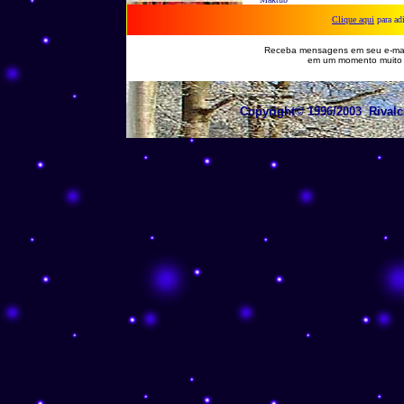
Clique aqui
para ad
Receba mensagens em seu e-mai
em um momento muito espe
Copyright© 1996/2003 Rivalci