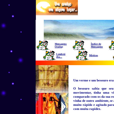
Mensagens
Índice de
Oculta
s
Mensagens
Lembrei
Místicos
dia...
Um verme e um besouro eram
O besouro sabia que seu 
movimentar, tinha uma vi
comparado com os da sua es
vinha de outro ambiente, se
muito rápido e agitado par
com muita rapidez.