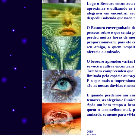
Logo o Besouro encontrou o
aproximar e utilizando as 
alegrava em encontrar se
despediu sabendo que nada m
O Besouro envergonhado de 
pessoas sobre o que sentia 
perdeu muitas horas de mom
proporcionavam. pois ele c
seu amigo, a quem respeit
oferecia a amizade.
O besouro aprendeu varias li
se você a cultiva encontrará
Também compreendeu que a 
limitada pela espécie ou raç
E o que mais o impressiono
são as nossas dúvidas e noss
E quando perdemos um amigo
temores, as alegrias e ilusõ
Após um bom tempo o besou
quem o aconselhou mal, po
amizade, somente para vê-la
2019
Maktub