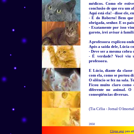
médicos. Como ele estiv
conclusão de que era um al
Aqui está ela! - disse ele,
- É do Roberto! Bem que 
obrigada, senhor. E os pai
- Exatamente por isso vim
garoto, irei avisar à famíli
A professora explicou ond
Após a saída dele, Lúcia 
- Deve ser a mesma cobra q
- É verdade? Você viu 
professora.
E Lúcia, diante da classe
com ela, como se portou di
O silêncio se fez na sala. 
Ficou muito claro como
diferente no animal. O
conseqüências diversas.
(Tia Célia - Jornal O Imortal
2050
Clique aqui
para ad