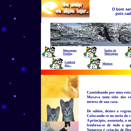
O bom sen
pois cad
Mensagens
Índice de
Oculta
s
Mensagens
Lembrei
Místicos
dia...
Caminhando por uma estrad
Morava num sítio das red
metros de sua casa.
De súbito, dentre a veget
Colocando-se no meio do c
A princípio, assustada, a
lembrou-se de tudo o qu
Natureza é criação de Deu