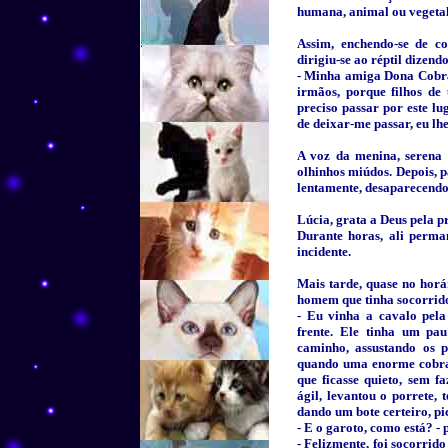
humana, animal ou vegetal
Assim, enchendo-se de c
dirigiu-se ao réptil dizendo
- Minha amiga Dona Cobra.
irmãos, porque filhos de
preciso passar por este lu
de deixar-me passar, eu lhe
A voz da menina, serena 
olhinhos miúdos. Depois, p
lentamente, desaparecendo
Lúcia, grata a Deus pela pr
Durante horas, ali perman
incidente.
Mais tarde, quase no horá
homem que tinha socorrido
- Eu vinha a cavalo pel
frente. Ele tinha um pa
caminho, assustando os p
quando uma enorme cobra s
que ficasse quieto, sem 
ágil, levantou o porrete,
dando um bote certeiro, pi
- E o garoto, como está? - 
- Felizmente, foi socorrid