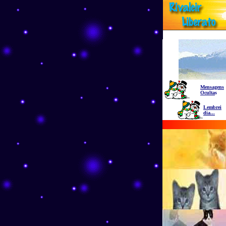
Mensagens
Oculta
s
Lembrei
dia...