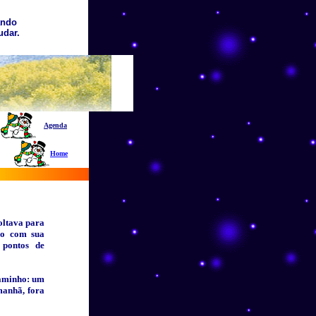
uando
udar.
Agenda
Home
oltava para
do com sua
 pontos de
caminho: um
 manhã, fora