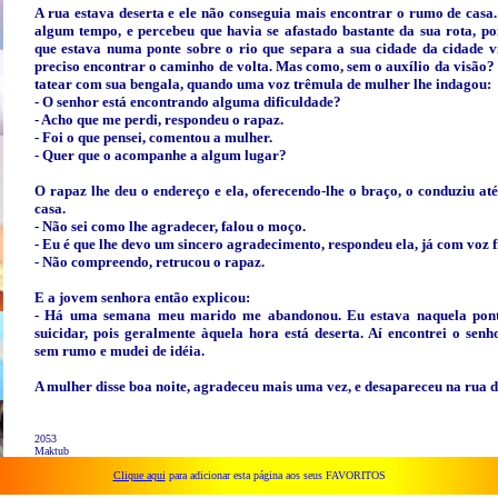
A rua estava deserta e ele não conseguia mais encontrar o rumo de casa
algum tempo, e percebeu que havia se afastado bastante da sua rota, poi
que estava numa ponte sobre o rio que separa a sua cidade da cidade v
preciso encontrar o caminho de volta. Mas como, sem o auxílio da visão
tatear com sua bengala, quando uma voz trêmula de mulher lhe indagou:
- O senhor está encontrando alguma dificuldade?
- Acho que me perdi, respondeu o rapaz.
- Foi o que pensei, comentou a mulher.
- Quer que o acompanhe a algum lugar?
O rapaz lhe deu o endereço e ela, oferecendo-lhe o braço, o conduziu até
casa.
- Não sei como lhe agradecer, falou o moço.
- Eu é que lhe devo um sincero agradecimento, respondeu ela, já com voz 
- Não compreendo, retrucou o rapaz.
E a jovem senhora então explicou:
- Há uma semana meu marido me abandonou. Eu estava naquela pon
suicidar, pois geralmente àquela hora está deserta. Aí encontrei o senh
sem rumo e mudei de idéia.
A mulher disse boa noite, agradeceu mais uma vez, e desapareceu na rua d
2053
Maktub
Clique aqui
para adicionar esta página aos seus FAVORITOS