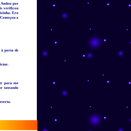
. Andou por
s verificou
izinha. Era
? Começou a
 à porta de
firme.
te para me
or tateando
eserta.