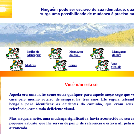
Ninguém pode ser escravo de sua identidade; q
surge uma possibilidade de mudança é preciso m
Índice de
Mensagem
Mensagens
Mensagens
do dia...
do mês
Artes
Místicos
Frases
Virtuais
Você não esta só
Aquela era uma noite como outra qualquer para aquele moço cego que v
casa pelo mesmo roteiro de sempre, há três anos. Ele seguia tatean
bengala para identificar os acidentes do caminho, que eram seus
referência, como todo deficiente visual.
Mas, naquela noite, uma mudança significativa havia acontecido no seu 
pequeno arbusto, que lhe servia de ponto de referência e estava ali pela
arrancado.