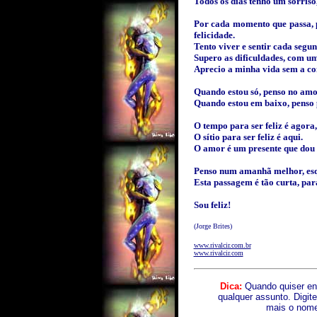
Todos os dias tenho um sorriso,
Por cada momento que passa, 
felicidade.
Tento viver e sentir cada segun
Supero as dificuldades, com um
Aprecio a minha vida sem a co
Quando estou só, penso no amo
Quando estou em baixo, penso p
O tempo para ser feliz é agora,
O sítio para ser feliz é aqui.
O amor é um presente que dou to
Penso num amanhã melhor, esq
Esta passagem é tão curta, para
Sou feliz!
(Jorge Brites)
www.rivalcir.com.br
www.rivalcir.com
Dica:
Quando quiser en
qualquer assunto. Digite
mais o nome