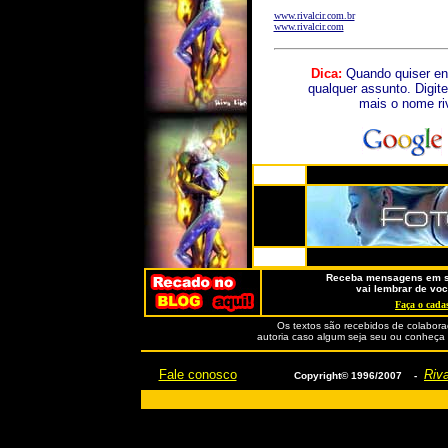
www.rivalcir.com.br
www.rivalcir.com
Dica:
Quando quiser en
qualquer assunto. Digite
mais o nome ri
Receba mensagens em se
vai lembrar de voc
Faça o cadas
Os textos são recebidos de colabora
autoria caso algum seja seu ou conheça o
Fale conosco
Riva
Copyright© 1996/2007 -