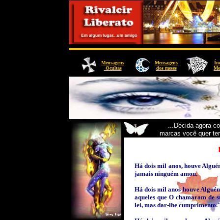
Mensagens
Mensagens
Ín
Ocultas
dos meses
Me
"
...Decida agora c
marcas você quer te
Há dois mil anos, houve Algu
jamais ninguém amou.
Há dois mil anos houve Alguém 
aqueles que O chamaram de su
lei, mas dar-lhe cumprimento.