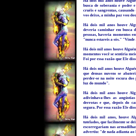
Há dois mil anos houve Algu
busca de soberania e poder e
cruéis e sangrentas, causando 
vos deixo, a minha paz vou dou
Há dois mil anos houve Alg
deveria caminhar em busca da
pessoas, haveria momentos em 
"nunca estareis a sós." "Vind
Há dois mil anos houve Alguém
momentos você se sentiria meio
Foi por essa razão que Ele dis
Há dois mil anos houve Algué
que densas nuvens se abateri
perder-se na noite escura dos 
luz do mundo".
Há dois mil anos houve Algu
adivinhava-lhes as angústia
derrotas e que, depois do ca
segura. Por essa razão Ele diss
Há dois mil anos, houve Al
tutelados, que facilmente se de
escorregariam nas armadilhas
advertiu: "de nada adianta ao