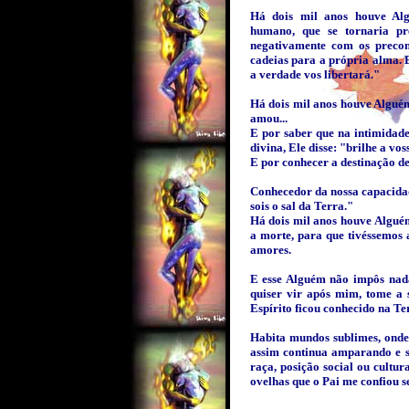
Há dois mil anos houve Alg
humano, que se tornaria pr
negativamente com os precon
cadeias para a própria alma. 
a verdade vos libertará."
Há dois mil anos houve Algu
amou...
E por saber que na intimidad
divina, Ele disse: "brilhe a vos
E por conhecer a destinação de 
Conhecedor da nossa capacidad
sois o sal da Terra."
Há dois mil anos houve Algué
a morte, para que tivéssemos 
amores.
E esse Alguém não impôs nad
quiser vir após mim, tome a 
Espírito ficou conhecido na Ter
Habita mundos sublimes, onde
assim continua amparando e s
raça, posição social ou cult
ovelhas que o Pai me confiou s