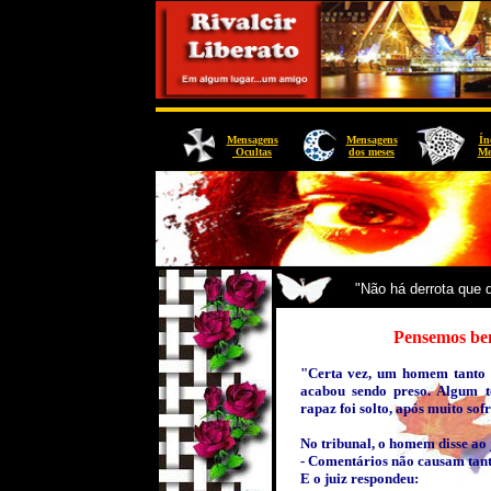
Mensagens
Mensagens
Ín
Ocultas
dos meses
Me
"Não há derrota que 
Pensemos bem
"Certa vez, um homem tanto f
acabou sendo preso. Algum t
rapaz foi solto, após muito so
No tribunal, o homem disse ao 
- Comentários não causam tant
E o juiz respondeu: