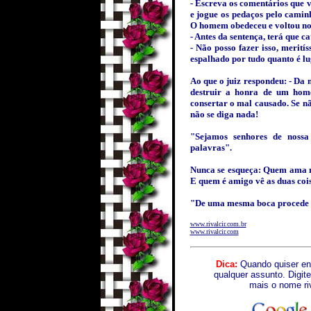
- Escreva os comentários que v
e jogue os pedaços pelo camin
O homem obedeceu e voltou no d
- Antes da sentença, terá que c
- Não posso fazer isso, merití
espalhado por tudo quanto é lug
Ao que o juiz respondeu: - D
destruir a honra de um hom
consertar o mal causado. Se n
não se diga nada!
"Sejamos senhores de nossa
palavras".
Nunca se esqueça: Quem ama nã
E quem é amigo vê as duas coi
"De uma mesma boca procede 
www.rivalcir.com.br
www.rivalcir.com
Dica:
Quando quiser en
qualquer assunto. Digite
mais o nome ri