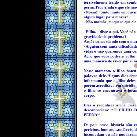
terrivelmente ferido em com
perna. Pior ainda é que ele n
- Nossa!!! Sinto muito em ouvir
algum lugar para morar!
- Não mamãe, eu quero que ele
- Filho. - disse o pai. Você n
gravidade do problema?
A mãe concordando com o mar
- Alguém com tanta dificuldad
vidas e não queremos uma coi
Acho que você poderia voltar 
uma maneira de viver por si 
Nesse momento o filho bateu
palavra dele. Alguns dias dep
informando que o filho deles
porém acreditava em suicídio.
o filho se encontrava e fora
corpo.
Eles o reconheceram e, para
desconheciam: “O FILH
PERNA!”.
Os pais nessa história são 
perfeitos, bonitos, saudáveis,
incomodam ou não nos fazem se