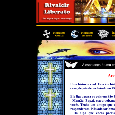
Mensagens
Mensagens
Ín
Ocultas
dos meses
Me
A esperança é uma e
Ace
Uma história real. Esta é a hi
casa, depois de ter lutado no Vi
Ele ligou para os pais em São 
- Mamãe, Papai, estou voltan
vocês. Tenho um amigo que eu
responderam. Nós adoraríamo
- Há algo que vocês precisa