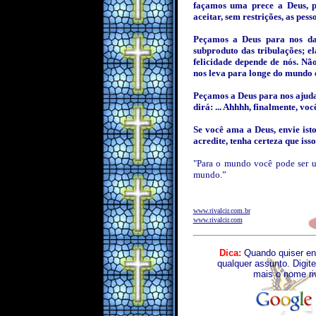
façamos uma prece a Deus, p
aceitar, sem restrições, as pes
Peçamos a Deus para nos dar
subproduto das tribulações; e
felicidade depende de nós. Nã
nos leva para longe do mundo 
Peçamos a Deus para nos ajud
dirá: ... Ahhhh, finalmente, voc
Se você ama a Deus, envie is
acredite, tenha certeza que iss
"Para o mundo você pode ser u
mundo.”
www.rivalcir.com.br
www.rivalcir.com
Dica:
Quando quiser en
qualquer assunto. Digite
mais o nome ri