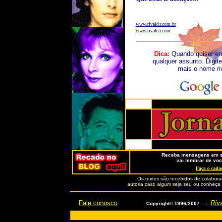
www.rivalcir.com.br
www.rivalcir.com
Dica:
Quando quiser en
qualquer assunto. Digite
mais o nome ri
Receba mensagens em se
vai lembrar de voc
Faça o cadas
Os textos são recebidos de colabora
autoria caso algum seja seu ou conheça o
Fale conosco
Riva
Copyright© 1996/2007 -