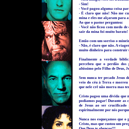
- Sim!
- Você pagou alguma coisa par
- É claro que não! Não me cu
mina e eles me alçaram para a 
Ao que o pastor perguntou:
- Você não ficou com medo de 
sair da mina foi muito barato!
Então com um sorriso o minei
- Não, é claro que não. A viag
muito dinheiro para construir 
Finalmente a verdade bíbli
percebeu que o perdão dos 
altíssimo pelo Filho de Deus, Je
Sem nunca ter pecado Jesus d
veio do céu à Terra e morreu
que nele crê não morra mas ten
Cristo pagou uma dívida que 
podíamos pagar! Durante as 
de Jesus ao ser crucificado 
espiritualmente por nós porqu
Nunca nos esqueçamos que o p
Cristo, mas que custou um preç
Que Deus te abençoe!!!