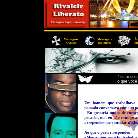
Mensagens
Mensagens
Ín
Ocultas
dos meses
Me
"Entre doi
o que você 
Um homem que trabalhava n
passado conversava com um pa
- Eu gostaria muito de conse
pecados, mas eu não consigo ac
arrepender-me e confiar n'Ele.
Ao que o pastor respondeu:
- Meu amigo, você foi trabalha