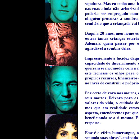
sepultura. Mas eu tenho uma i
nas ruas ainda não arborizad
poderia ser empregado num 
ninguém procurar a sombra 
cemitério que a criançada vai 
Daqui a 20 anos, meu nome es
outras tantas crianças estar
Ademais, quem passar por es
agradável a sombra delas.
Impressionante a lucidez daq
capacidade de discernimento 
queriam se incomodar com a c
este fechasse os olhos para 
próprios recursos, financeiros e
ao invés de construir o própri
Por certo deixara aos mortos,
seus mortos. Deixara para os
valores da vida, o cuidado d
mas que em realidade estava
aspecto, entenderemos por que
beneficiando-se a si mesmo. 
resposta.
Esse é o efeito bumerangue, o
segundo suas obras", ensinado 