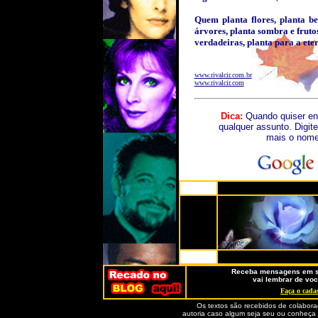
Quem planta flores, planta b
árvores, planta sombra e fruto
verdadeiras, planta para a ete
www.rivalcir.com.br
www.rivalcir.com
Dica:
Quando quiser en
qualquer assunto. Digite
mais o nome 
Receba mensagens em se
vai lembrar de voc
Faça o cadas
Os textos são recebidos de colabora
autoria caso algum seja seu ou conheça o