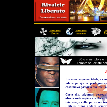
Mensagens
Mensagens
Ín
Ocultas
dos meses
Me
Só o mais tolo e o 
Lembre-se: existe se
U
Em uma pequena cidade, a cen
talvez porque o protagonist
costumava passar o dia inteiro
Certo dia, algumas pessoa
observando aquele ancião a p
interesse, o velho parou seu tr
- Meus filhos andam sempr