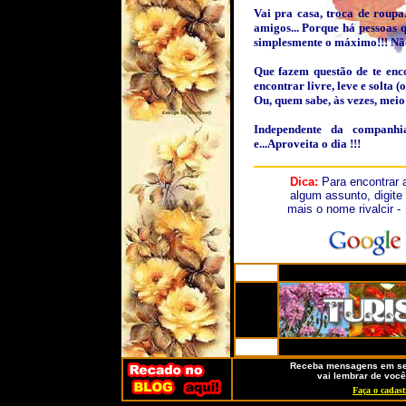
Vai pra casa, troca de roupa
amigos... Porque há pessoas
simplesmente o máximo!!! Não
Que fazem questão de te enco
encontrar livre, leve e solta (o)
Ou, quem sabe, às vezes, meio 
Independente da companhia
e...Aproveita o dia !!!
Dica:
Para encontrar
algum assunto, digite
mais o nome rivalcir 
Receba mensagens em seu
vai lembrar de você
Faça o cadast