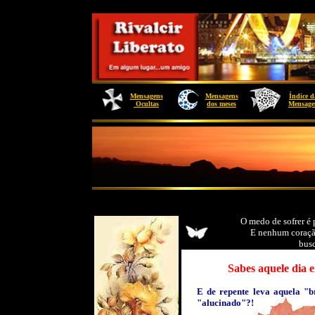
Mensagens
Mensagens
Índice d
Ocultas
dos meses
Mensage
O medo de sofrer é 
E nenhum coraçã
busc
Sabes aquele dia em q
E de repente leva aquela "b
"alucinado"?!