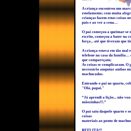
A criança encontrou um marca
estofamento; com muita alegr
crianças fazem estas coisas 
pais e ao ver a cena…
O pai começou a queimar-se e
escrito, começou a bater na 
força... até que tiveram que t
A criança estava em tão mal e
telefone na casa da família… 
que compareçam;
As coisas se complicaram. O 
necessário amputar ambas mão
machucadas.
Entrando o pai no quarto, co
"Olá, papai."
“Já aprendi a lição... não vo
mãozinhas!!!.”
O pai saiu daquele quarto e s
coisas
materiais ao ponto de machuc
REFLITA!!!