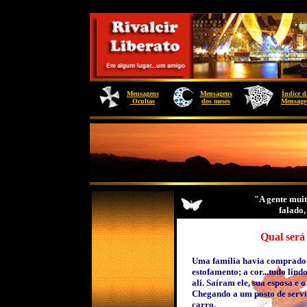
Mensagens
Mensagens
Índice d
Ocultas
dos meses
Mensage
"A gente muit
falado,
Qual será sua 
Uma família havia comprado u
estofamento; a cor...tudo lin
ali. Saíram ele, sua esposa e
Chegando a um posto de servi
carro.