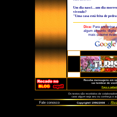
Um dia nasci…um dia morrer
vivendo?
"Uma casa está feita de ped
Dica:
Para encontrar
algum assunto, digite
mais o nome rivalc
Receba mensagens em seu
vai lembrar de você
Faça o cadast
Os textos são recebidos de colaboradore
caso algum seja seu ou conheça o aut
Fale conosco
Riva
Copyright© 1996/2008 -