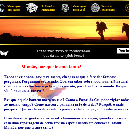
Mensagens
Índice das
Mensagem
Frases
&
dos meses
Mensagens
para você
Pensamentos
Tenho mais medo da mediocridade
que da morte. (Bob Fosse)
Mamãe, por que te amo tanto?
Todas as crianças, inevitavelmente, chegam naquela fase das famosas
perguntas. Perguntam sobre tudo. Querem saber sobre tudo, num afã natural
e belo de se ver, na busca pelo conhecimento, por descobrir o mundo. Do que
são formadas as nuvens?
Por que aquele homem mora na rua? Como o Papai do Céu pode vigiar todo
ao mesmo tempo? Como nasceu a primeira mãe de todas? Porquês e mais
porquês... Que acabam deixando os pais de cabelo em pé, em muitas ocasiões.
Uma dessas perguntas em especial, chamou-nos a atenção, quando em contat
com uma reportagem de certa revista especializada em educação infantil.
Mamãe, por que te amo tanto?