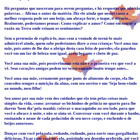
Há perguntas que nasceram para serem perguntas, e há respostas que não sã
palavras. – Afirma o autor da matéria. Diz ele ainda que nesses casos a
melhor resposta pode ser um beijo, um abraço forte, o toque, o silêncio...
Realmente, poderíamos pensar: Como explicar o amor? Como encontrar a
razão na Terra onde reinam os sentimentos?
Sem a pretensão de explicá-lo, mas com a vontade de torná-lo mais
admirável ainda, quem sabe poderíamos dizer a essa criança: Você ama sua
mãe, pois antes de lhe dar o abrigo desta casa feita de paredes, ela guardou
você em um lar de beleza sem igual, aconchegante e cheio de paz.
Você ama sua mãe, pois possivelmente esta não é a primeira vez que você a
vê. Seus corações amigos podem ter se encontrado muito tempo antes...
Você ama sua mãe, certamente porque junto do alimento do corpo, ela lhe
concedeu sempre a nutrição da alma, com seu sorriso e um ‘Seja bem-vindo
ao mundo, meu filho!
Seu amor por sua mãe vem dos cuidados que ela tem pelas coisas mais
simples da vida, como: arrumar os bichinhos de pelúcia no quarto para lhe
darem ‘bom dia’ pela manhã; colocar o macaquinho ao seu lado, para que
você o abrace à noite, e não se sinta só. Conversar com você durante o banho,
ensinando o nome de cada pedacinho de seu novo corpo, e enchendo-o de
beijos amorosos.
Dançar com você pela sala, rodando, rodando, para ouvir suas gargalhadas
deliciosas. Ficar com você no colo, assistindo seu desenho preferido, até você