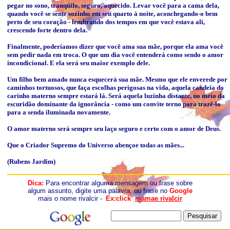
pegar no sono, tranqüilo, seguro, aquecido. Levar você para a cama dela,
quando você se sente sozinho em seu quarto à noite, aconchegando-o bem
perto de seu coração - lembrando dos tempos em que você estava ali,
crescendo forte dentro dela.
Finalmente, poderíamos dizer que você ama sua mãe, porque ela ama você
sem pedir nada em troca. O que um dia você entenderá como sendo o amor
incondicional. E ela será seu maior exemplo dele.
Um filho bem amado nunca esquecerá sua mãe. Mesmo que ele enverede por
caminhos tortuosos, que faça escolhas perigosas na vida, aquela candeia do
carinho materno sempre estará lá. Será aquela luzinha distante, no meio da
escuridão dominante da ignorância - como um convite terno para trazê-lo
para a senda iluminada novamente.
O amor materno será sempre seu laço seguro e certo com o amor de Deus.
Que o Criador Supremo do Universo abençoe todas as mães...
(Rubens Jardim)
Dica:
Para encontrar alguma mensagem ou frase sobre
algum assunto, digite uma palavra, ou frase no
Google
mais o nome rivalcir -
Ex:click
mamae rivalcir