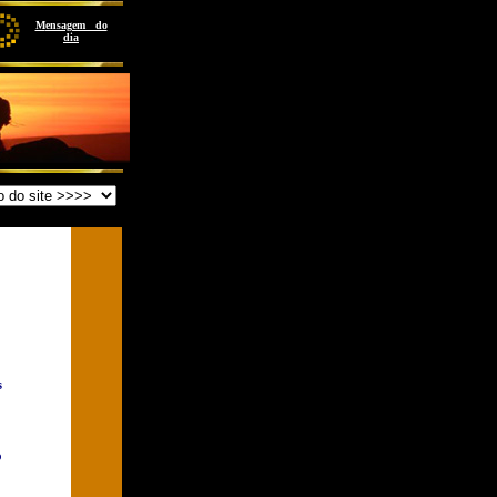
M
ensagem do
dia
s
o