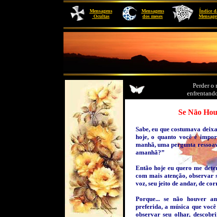
Mensagens
Mensagens
Índice d
Ocultas
dos meses
Mensage
Perder o 
enfrentand
Se Não Houver
Sabe, eu que costumava deixa
hoje, o quanto você é impo
manhã, uma pergunta ressoav
amanhã?”
Então hoje eu quero me deter
com mais atenção, observar s
voz, seu jeito de andar, de cor
Porque... se não houver a
preferida, a música que você
observar seu olhar, descobri