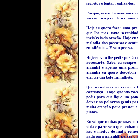
secretos e tentar realizá-los.
Porque, se não houver amanhã
sorriso, seu jeito de ser, suas 
Hoje eu quero fazer uma pre
que lhe traz tanta serenida
invisíveis da oração. Hoje eu
melodia dos pássaros e senti
em silêncio... E sem pressa.
Hoje eu vou lhe pedir por favo
necessário. Sabe, eu sempre
amanhã é apenas uma promess
amanhã eu quero descobrir h
ofertar um belo ramalhete.
Quero conhecer seus receios,
confiança... Hoje, quando voc
pedir para que fique um pou
deixar as palavras gentis p
muita atenção para prestar 
juntos.
Eu sei que muitas pessoas s
vida e parte sem que tenham 
isso é motivo de muito remor
nada para amanhã, pois se o 