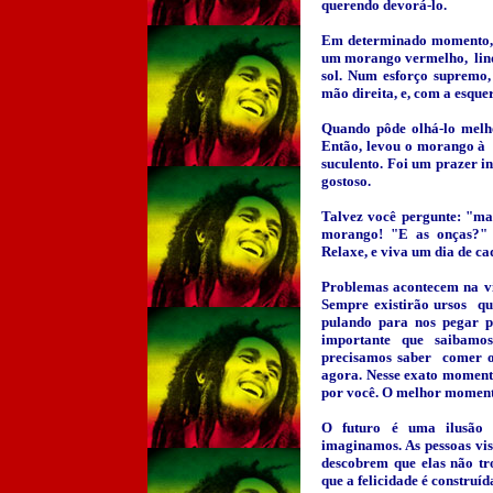
querendo devorá-lo.
Em determinado momento, e
um morango vermelho, lind
sol. Num esforço supremo,
mão direita, e, com a esqu
Quando pôde olhá-lo melho
Então, levou o morango à b
suculento. Foi um prazer i
gostoso.
Talvez você pergunte: "ma
morango! "E as onças?"
Relaxe, e viva um dia de c
Problemas acontecem na vid
Sempre existirão ursos qu
pulando para nos pegar pe
importante que saibamos
precisamos saber comer o
agora. Nesse exato momen
por você. O melhor momento
O futuro é uma ilusão 
imaginamos. As pessoas vis
descobrem que elas não tr
que a felicidade é construíd