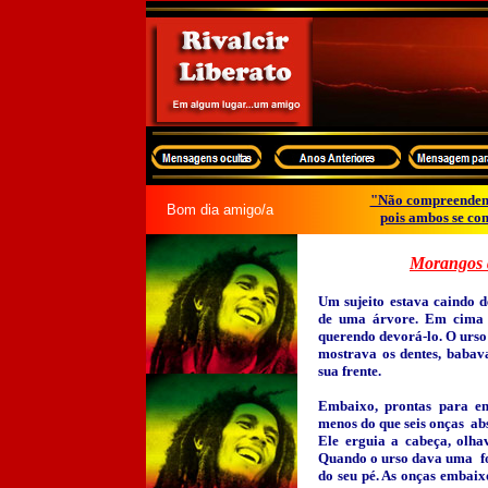
"Não compreendem
Bom dia amigo/a
pois ambos se co
Morangos 
Um sujeito estava caindo d
de uma árvore. Em cima 
querendo devorá-lo. O urso
mostrava os dentes, babava
sua frente.
Embaixo, prontas para en
menos do que seis onças ab
Ele erguia a cabeça, olha
Quando o urso dava uma fol
do seu pé. As onças embai