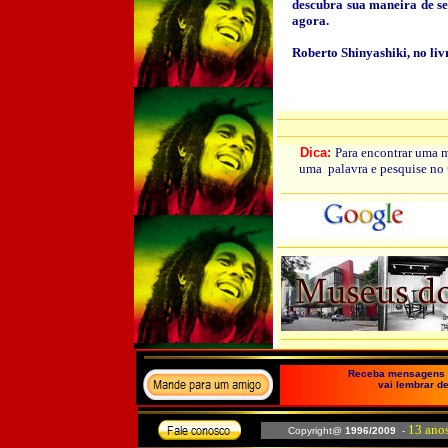
descubra sua maneira de se
agora.
Roberto Shinyashiki, no liv
Dica:
Para encontrar uma 
uma palavra e pesquise no
Receba mensagens e
vai lembrar de
13 ano
Copyright@
1996/2009
-