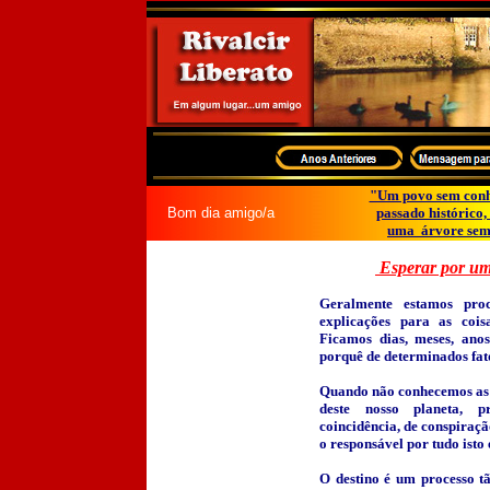
"Um povo sem conhe
Bom dia amigo/a
passado histórico,
uma árvore sem 
Esperar por um
Geralmente estamos pro
explicações para as coi
Ficamos dias, meses, ano
porquê de determinados fat
Quando não conhecemos as l
deste nosso planeta, p
coincidência, de conspiraç
o responsável por tudo isto 
O destino é um processo 