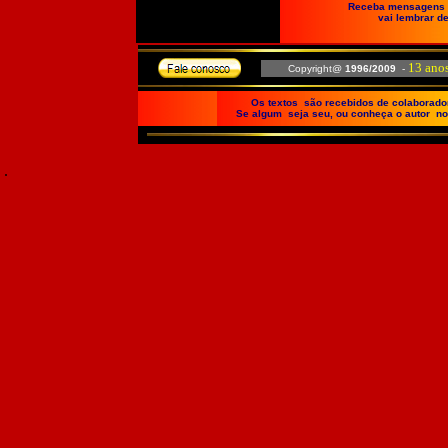
Receba mensagens e
vai lembrar de
13 ano
Copyright@
1996/2009
-
Os textos são recebidos de colaboradore
Se algum seja seu, ou conheça o autor no
.