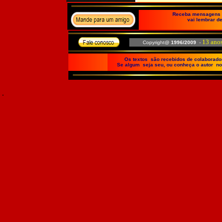
Receba mensagens e
vai lembrar de
13 ano
Copyright@
1996/2009
-
Os textos são recebidos de colaboradore
Se algum seja seu, ou conheça o autor no
.