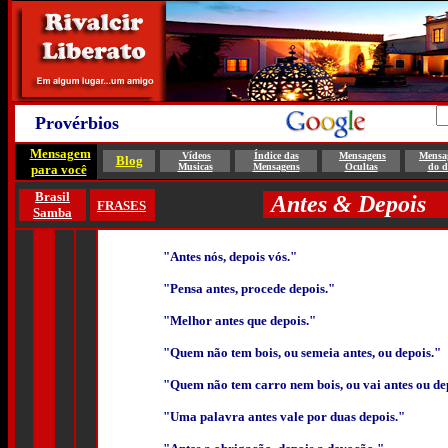
Provérbios
Mensagem
Vídeos
Índice das
Mensagens
Mensa
Blog
Musicas
Mensagens
Ocultas
do d
para você
Brasil
Antes & Depois
FRASES
Samba
"Antes nós, depois vós."
"Pensa antes, procede depois."
"Melhor antes que depois."
"Quem não tem bois, ou semeia antes, ou depois."
"Quem não tem carro nem bois, ou vai antes ou de
"Uma palavra antes vale por duas depois."