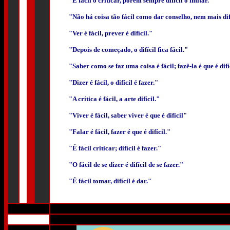
"É fácil o criticar, porém sempre difícil o imitar."
"Não há coisa tão fácil como dar conselho, nem mais difí
"Ver é fácil, prever é difícil."
"Depois de começado, o difícil fica fácil."
"Saber como se faz uma coisa é fácil; fazê-la é que é difí
"Dizer é fácil, o difícil é fazer."
"A crítica é fácil, a arte difícil."
"Viver é fácil, saber viver é que é difícil"
"Falar é fácil, fazer é que é difícil."
"É fácil criticar; difícil é fazer."
"O fácil de se dizer é difícil de se fazer."
"É fácil tomar, difícil é dar."