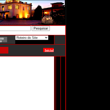
gem
ia
Inicial