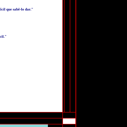
cil que sabê-lo dar."
cil."