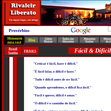
Provérbios
Mensagem
Vídeos
Índice das
Mensagens
Mensa
Blog
Musicas
Mensagens
Ocultas
do d
para você
Brasil
Fácil & Dificil
FRASES
Samba
"Criticar é fácil, fazer é difícil."
"É fácil falar, o difícil é fazer."
"Tudo é difícil antes de ser fácil."
"Quando aprendemos, o difícil fica fácil."
"Fácil é querer, difícil é amar."
"O difícil é o caminho do fácil."