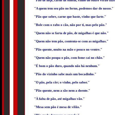
"Pão de hoje, carne de ontem, vinho do outro verão fa
"A quem tem seu pão no forno, podemos dar do nosso."
"Pão que sobre, carne que baste, vinho que farte."
"Bole com o rabo o cão, não por ti, mas pelo pão."
"Quem não se farta de pão, de migalhas é que não."
"Quem não tem pão, contenta-se com as migalhas."
"Pão quente, muito na mão e pouco no ventre."
"Quem não poupa o pão, com fome cai no chão."
"É bom o pão duro, quando não há nenhum."
"Pão do vizinho sabe mais um bocadinho."
"O pão, pela côr; o vinho, pelo sabor."
"Pão quente, nem a são nem a doente."
"À falta de pão, até migalhas vão."
"Mesa sem pão é mesa de vilão."