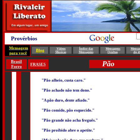
Provérbios
Mensagem
Vídeos
Índice das
Mensagens
Mensa
Blog
Musicas
Mensagens
Ocultas
do d
para você
Brasil
Pão
FRASES
Forro
"Pão alheio, custa caro."
"Pão achado não tem dono."
"A pão duro, dente afiado."
"Pão comido, pão esquecido."
"Pão grande não acha freguês."
"Pão proibido abre o apetite."