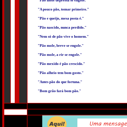
"Pão mole depressa se engole."
"A pouco pão, tomar primeiro."
"Pão e queijo, mesa posta é."
"Pão nascido, nunca perdido."
"Nem só de pão vive o homem."
"Pão mole, breve se engole."
"Pão mole, a rir se engole."
"Pão mexido é pão crescido."
"Pão alheio tem bom gosto."
"Antes pão do que fortuna."
"Bom grão fará bom pão."