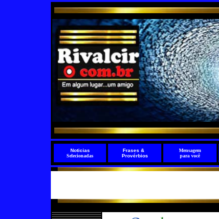
Noticias
Frases
&
Mensagem
Selecionadas
Provérbios
para você