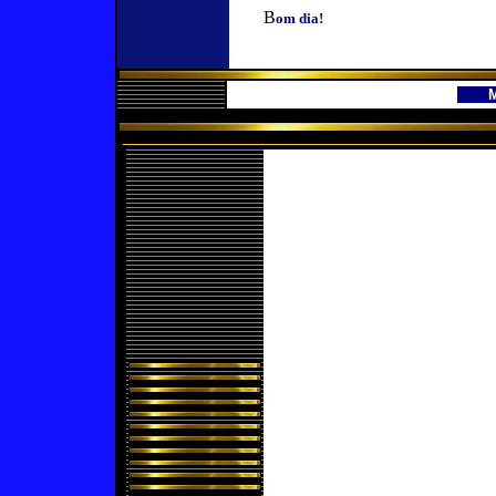
B
om dia!