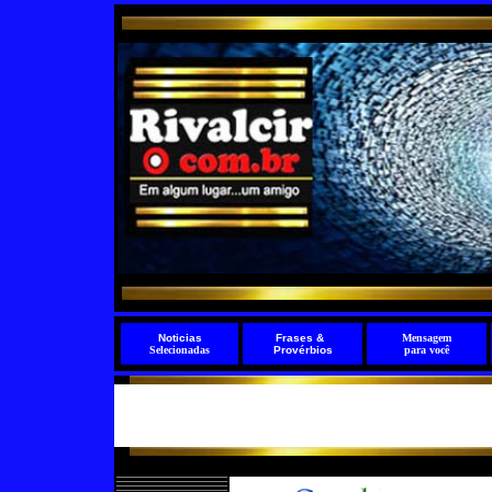
Noticias
Frases
&
Mensagem
Selecionadas
Provérbios
para você