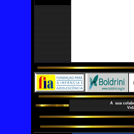
<
A sua colabo
Vid