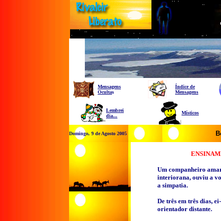
Mensagens
Índice de
Oculta
s
Mensagens
Lembrei
Místicos
dia...
B
Domingo, 9 de Agosto 2005
ENSINAM
Um companheiro amargu
interiorana, ouviu a v
a simpatia.
De três em três dias, e
orientador distante.