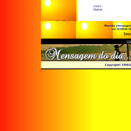
2704/5
Maktub
Receba mensagens e
vai lembrar de
Faça 
Cli
Copyright© 1996/2