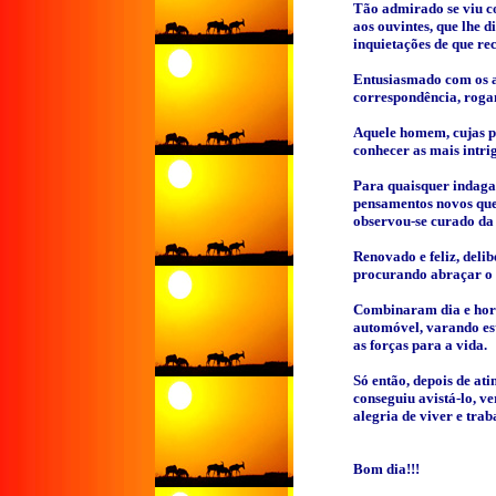
Tão admirado se viu c
aos ouvintes, que lhe d
inquietações de que rec
Entusiasmado com os ap
correspondência, rogan
Aquele homem, cujas p
conhecer as mais intr
Para quaisquer indagaç
pensamentos novos que 
observou-se curado da 
Renovado e feliz, delib
procurando abraçar o 
Combinaram dia e hora
automóvel, varando est
as forças para a vida.
Só então, depois de ati
conseguiu avistá-lo, ve
alegria de viver e trab
Bom dia!!!