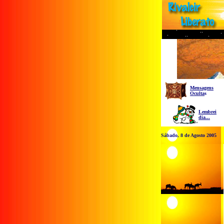
Mensagens
Oculta
s
Lembrei
dia...
Sábado, 8 de Agosto 2005