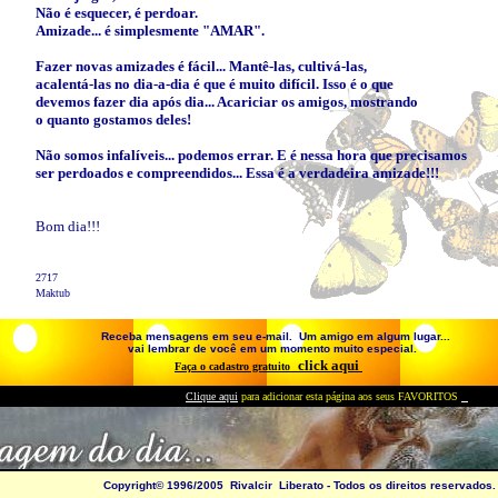
Não é esquecer, é perdoar.
Amizade... é simplesmente "AMAR".
Fazer novas amizades é fácil... Mantê-las, cultivá-las,
acalentá-las no dia-a-dia é que é muito difícil. Isso é o que
devemos fazer dia após dia... Acariciar os amigos, mostrando
o quanto gostamos deles!
Não somos infalíveis... podemos errar. E é nessa hora que precisamos
ser perdoados e compreendidos... Essa é a verdadeira amizade!!!
Bom dia!!!
2717
Maktub
Receba mensagens em seu e-mail. Um amigo em algum lugar...
vai lembrar de você em um momento muito especial.
click aqui
Faça o cadastro gratuito
Clique aqui
para adicionar esta página aos seus FAVORITOS
Copyright© 1996/2005 Rivalcir Liberato - Todos os direitos reservados