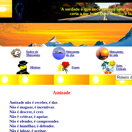
'A verdade é que você sempre sabe qua
certa a ser feita. Duro mesmo é fa
Índice de
Mensagem
Mensagens
Mensagens
do dia
do mês
Artes
Místicos
Frases
Virtuais
Amizade
Amizade não é receber, é dar.
Não é magoar, é incentivar.
Não é descrer, é crer.
Não é criticar, é apoiar.
Não é ofender, é compreender.
Não é humilhar, é defender.
Não é julgar, é aceitar.