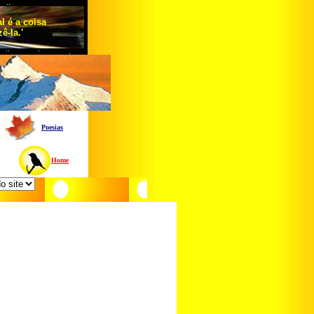
l é a coisa
zê-la.'
Poesias
Home