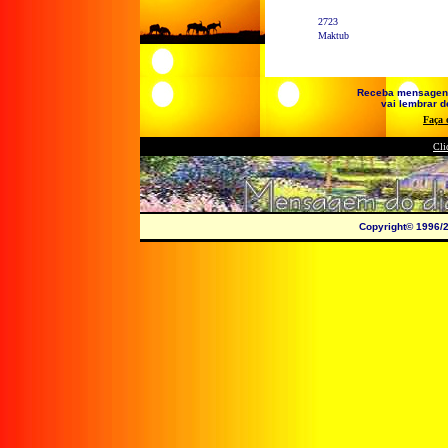
2723
Maktub
Receba mensagens e
vai lembrar de
Faça 
Cli
Copyright© 1996/2