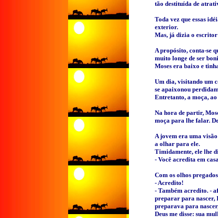
tão destituída de atrat
Toda vez que essas idé
exterior.
Mas, já dizia o escrito
A propósito, conta-se 
muito longe de ser boni
Moses era baixo e tinh
Um dia, visitando um c
se apaixonou perdidam
Entretanto, a moça, ao 
Na hora de partir, Mos
moça para lhe falar. D
A jovem era uma visão 
a olhar para ele.
Timidamente, ele lhe d
- Você acredita em ca
Com os olhos pregados 
- Acredito!
- Também acredito. - a
preparar para nascer, 
preparava para nascer,
Deus me disse: sua mul