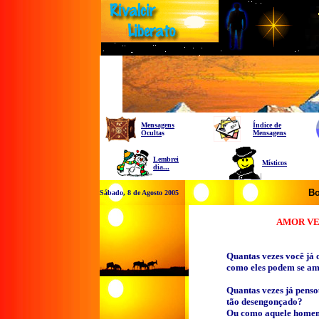
Mensagens
Índice de
Oculta
s
Mensagens
Lembrei
Místicos
dia...
Bo
Sábado, 8 de Agosto 2005
AMOR VE
Quantas vezes você já 
como eles podem se ama
Quantas vezes já pens
tão desengonçado?
Ou como aquele homem 