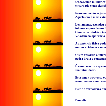
senhor, uma mulher co
encurvado e que ela sej
Nesse momento, a jove
Aquela era a mais extr
Lentamente, estendeu a
foi uma esposa devotad
O amor verdadeiro tem 
Vê, além da aparência f
A aparência física pode
muitos acidentes e se m
Quem valoriza o interi
pedra bruta e consegue
É como o artista que 
sua intimidade.
Este amor atravessa os
acompanhar o outro em
Este é o verdadeiro am
Bom dia!!!