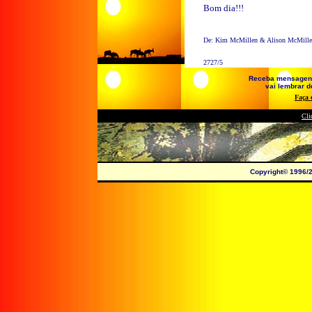
Bom dia!!!
De: Kim McMillen & Alison McMill
2727/5
Receba mensagens e
vai lembrar de
Faça 
Cli
Copyright© 1996/2