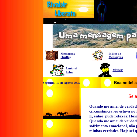
Mensagens
Índice de
Oculta
s
Mensagens
Lembrei
Místicos
dia...
Boa noite! 
Segunda, 10 de Agosto 2005
Se a
Quando me amei de verdad
circunstância, eu estava no
E, então, pude relaxar. Hoje
Quando me amei de verdade
sofrimento emocional, não p
minhas verdades. Hoje sei que